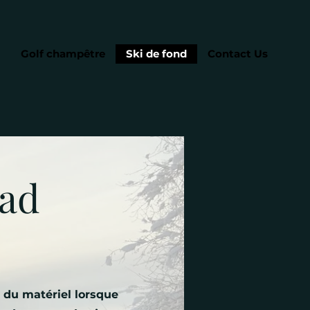
Golf champêtre
Ski de fond
Contact Us
rad
 du matériel lorsque