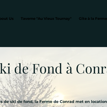
bout Us
Taverne "Au Vieux Tournay"
Gîte à la Ferme
ki de Fond à Con
s de ski de fond, la Ferme de Conrad met en location